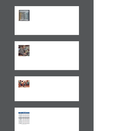
LEI 14.754/23 –
TRATAMENTO FISCAL
TRANSPARENTE X OPACO
ITCMD e Reforma
Tributária
Um Alerta Sobre
Planejamento Sucessório
2024 E A GESTÃO DO
IMPREVISÍVEL