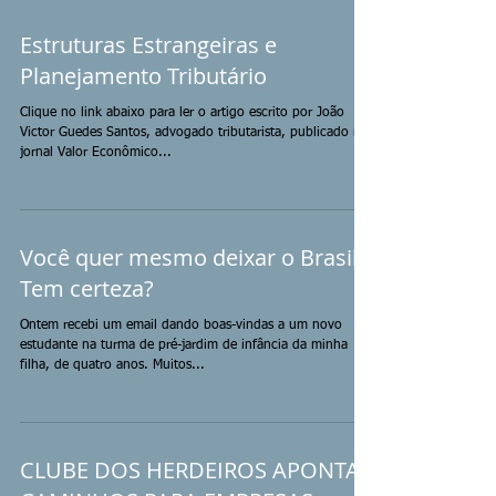
Estruturas Estrangeiras e
Planejamento Tributário
Clique no link abaixo para ler o artigo escrito por João
Victor Guedes Santos, advogado tributarista, publicado no
jornal Valor Econômico...
Você quer mesmo deixar o Brasil?
Tem certeza?
Ontem recebi um email dando boas-vindas a um novo
estudante na turma de pré-jardim de infância da minha
filha, de quatro anos. Muitos...
CLUBE DOS HERDEIROS APONTA