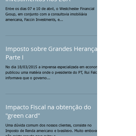
Entre os dias 07 e 10 de abril, o Westchester Financial
Group, em conjunto com a consultoria imobiliária
americana, Faccin Investments, e...
Imposto sobre Grandes Heranças
Parte I
No dia 18/03/2015 a imprensa especializada em economia
publicou uma matéria onde o presidente do PT, Rui Falcão,
informava que o governo...
Impacto Fiscal na obtenção do
"green card"
Uma dúvida comum dos nossos clientes, consiste no
Imposto de Renda americano e brasileiro. Muito embora