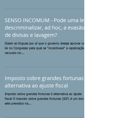
SENSO INCOMUM - Pode uma lei
descriminalizar, ad hoc, a evasão
de divisas e lavagem?
Dizem as línguas por aí que o governo deseja aprovar uma
lei no Congresso pela qual se “incentivará” a repatriação de
recursos no...
Imposto sobre grandes fortunas é
alternativa ao ajuste fiscal
Imposto sobre grandes fortunas é alternativa ao ajuste
fiscal O imposto sobre grandes fortunas (IGF) é um dos
sete previstos na...