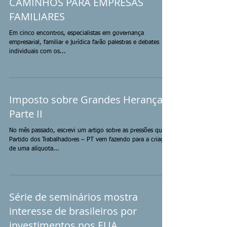
CAMINHOS PARA EMPRESAS
FAMILIARES
Em cinco encontros, especialistas em governança
empresarial, familiar e jurídica farão palestras e debates
individuais com os...
Imposto sobre Grandes Heranças
Parte II
No mês passado, escrevi um artigo sobre as pressões que o
Partido dos Trabalhadores – PT vem fazendo para a criação
de uma alíquota...
Série de seminários mostra
interesse de brasileiros por
investimentos nos EUA