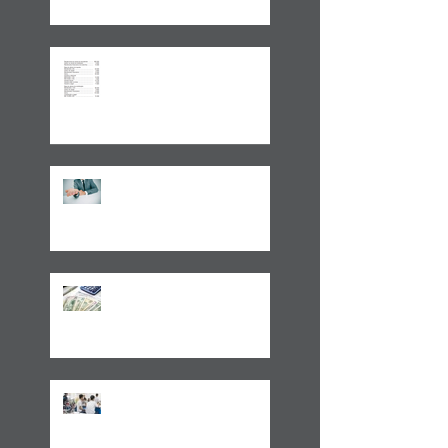
Aplicações de renda fixa ou
variável no Lucro
Presumido
Impactos da MP1171 / 23
Observações sobre a
Medida Provisória 1171/23
Volto aos Estados Unidos
Motivado Pela Visita ao Sul
do Brasil