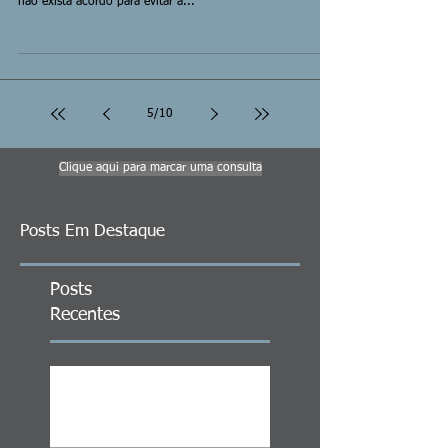
não exista acordo para evitar a...
5
/
10
Clique aqui para marcar uma consulta
Posts Em Destaque
Posts
Recentes
ITCMD em Ativos no Exterior