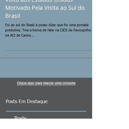
Volto aos Estados Unidos
Motivado Pela Visita ao Sul do
Brasil
Fui ao sul do Brasil e posso dizer que foi uma jornada
produtiva. Tive a honra de falar na CICS de Farroupilha e
na ACI de Carlos...
Clique aqui para marcar uma consulta
Posts Em Destaque