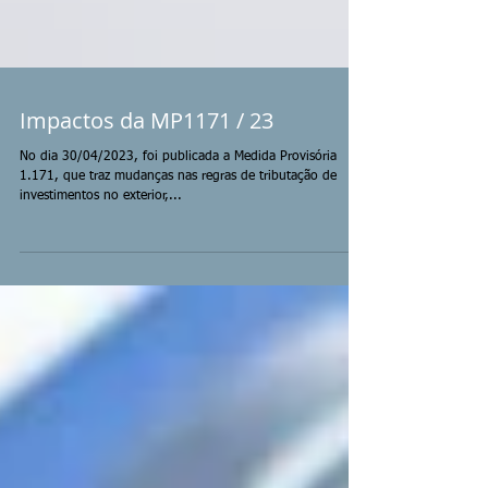
Impactos da MP1171 / 23
No dia 30/04/2023, foi publicada a Medida Provisória
1.171, que traz mudanças nas regras de tributação de
investimentos no exterior,...