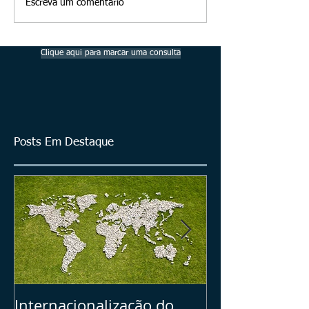
Escreva um comentário
Clique aqui para marcar uma consulta
Posts Em Destaque
Internacionalização do
Seu Plano B =>