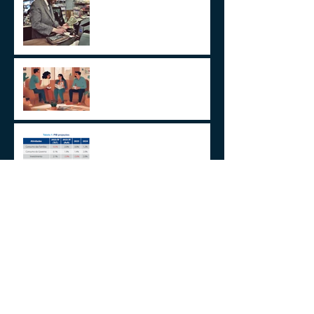
Um Alerta Sobre
Planejamento Sucessório
2024 E A GESTÃO DO
IMPREVISÍVEL
Aplicações de renda fixa ou
variável no Lucro
Presumido