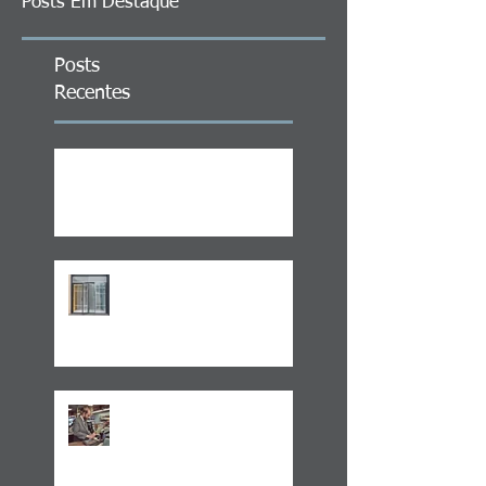
Posts Em Destaque
Posts
Recentes
ITCMD em Ativos no Exterior
LEI 14.754/23 –
TRATAMENTO FISCAL
TRANSPARENTE X OPACO
ITCMD e Reforma