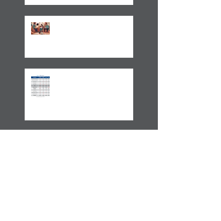
Tributária
Um Alerta Sobre
Planejamento Sucessório
2024 E A GESTÃO DO
IMPREVISÍVEL
Aplicações de renda fixa ou
variável no Lucro
Presumido