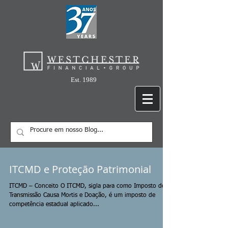
Est. 1989
ITCMD e Proteção Patrimonial
ITCMD – Conceito O ITCMD, sigla para como Imposto de
Transmissão Causa Mortis e Doação, é um imposto de
competência estadual aplicado...