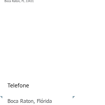
Boca Raton, FL 33431
Clique aqui para marcar uma consulta
Telefone
Boca Raton, Flórida