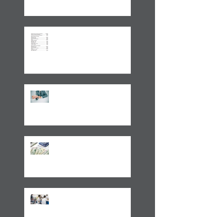
Aplicações de renda fixa ou
variável no Lucro
Presumido
Impactos da MP1171 / 23
Observações sobre a
Medida Provisória 1171/23
Volto aos Estados Unidos
Motivado Pela Visita ao Sul
do Brasil