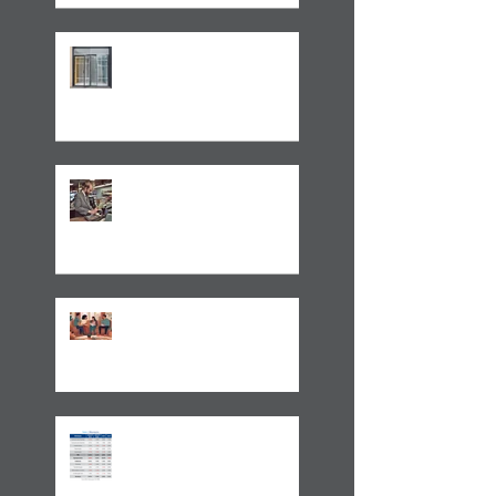
LEI 14.754/23 –
TRATAMENTO FISCAL
TRANSPARENTE X OPACO
ITCMD e Reforma
Tributária
Um Alerta Sobre
Planejamento Sucessório
2024 E A GESTÃO DO
IMPREVISÍVEL