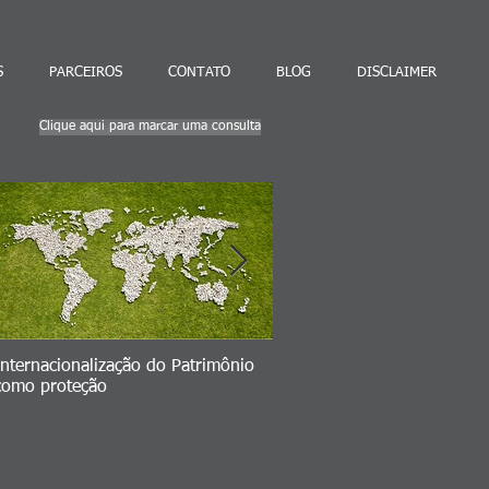
S
PARCEIROS
CONTATO
BLOG
DISCLAIMER
Clique aqui para marcar uma consulta
Internacionalização do Patrimônio
Seu Plano B => volatilidad
como proteção
ativos brasileiros vs. invest
no exterior