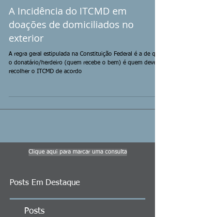
A Incidência do ITCMD em
doações de domiciliados no
exterior
A regra geral estipulada na Constituição Federal é a de que
o donatário/herdeiro (quem recebe o bem) é quem deve
recolher o ITCMD de acordo
Clique aqui para marcar uma consulta
Posts Em Destaque
Posts