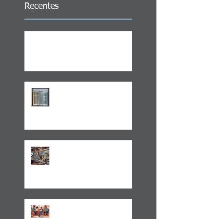
Recentes
ITCMD em Ativos no Exterior
LEI 14.754/23 –
TRATAMENTO FISCAL
TRANSPARENTE X OPACO
ITCMD e Reforma
Tributária
Um Alerta Sobre
Planejamento Sucessório