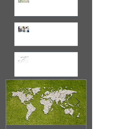
Medida Provisória 1171/23
Volto aos Estados Unidos
Motivado Pela Visita ao Sul
do Brasil
Cobrança de ITCMD sobre
doações e heranças de
bens no exterior - A Novela
Continua