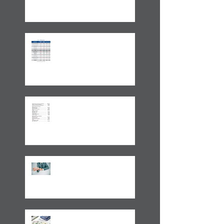
2024 E A GESTÃO DO
IMPREVISÍVEL
Aplicações de renda fixa ou
variável no Lucro
Presumido
Impactos da MP1171 / 23
Observações sobre a