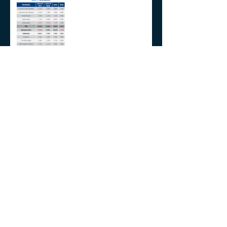
2024 E A GESTÃO DO
IMPREVISÍVEL
Aplicações de renda fixa ou
variável no Lucro
Presumido
Impactos da MP1171 / 23
Observações sobre a
Medida Provisória 1171/23