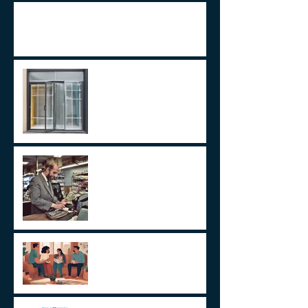
ITCMD em Ativos no Exterior
LEI 14.754/23 –
TRATAMENTO FISCAL
TRANSPARENTE X OPACO
ITCMD e Reforma Tributária
Um Alerta Sobre
Planejamento Sucessório