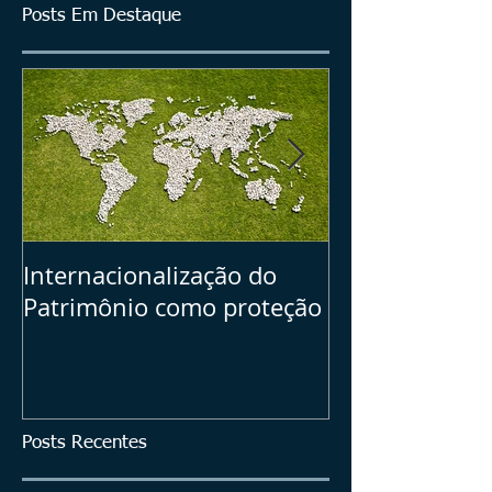
Posts Em Destaque
Internacionalização do
Seu Plano B =>
Patrimônio como proteção
dos ativos bras
investimentos
Posts Recentes