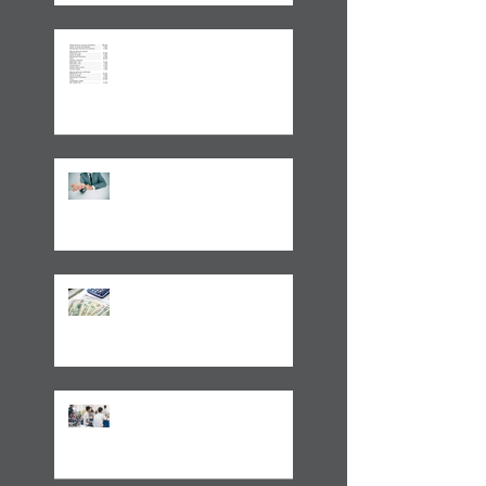
Aplicações de renda fixa ou
variável no Lucro
Presumido
Impactos da MP1171 / 23
Observações sobre a
Medida Provisória 1171/23
Volto aos Estados Unidos
Motivado Pela Visita ao Sul
do Brasil