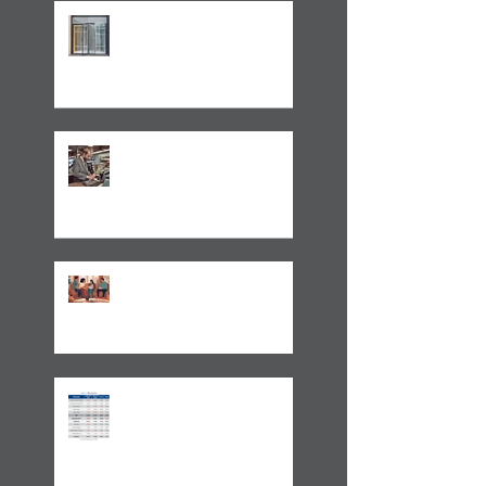
LEI 14.754/23 –
TRATAMENTO FISCAL
TRANSPARENTE X OPACO
ITCMD e Reforma
Tributária
Um Alerta Sobre
Planejamento Sucessório
2024 E A GESTÃO DO
IMPREVISÍVEL