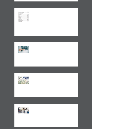
Aplicações de renda fixa ou
variável no Lucro
Presumido
Impactos da MP1171 / 23
Observações sobre a
Medida Provisória 1171/23
Volto aos Estados Unidos
Motivado Pela Visita ao Sul
do Brasil