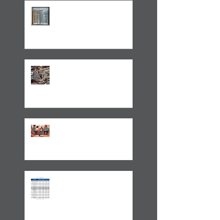
LEI 14.754/23 –
TRATAMENTO FISCAL
TRANSPARENTE X OPACO
ITCMD e Reforma
Tributária
Um Alerta Sobre
Planejamento Sucessório
2024 E A GESTÃO DO
IMPREVISÍVEL