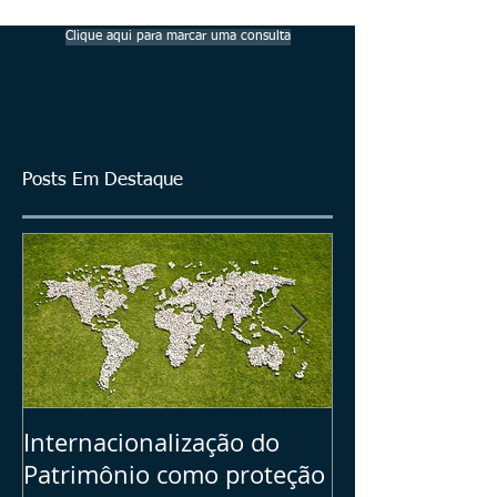
Clique aqui para marcar uma consulta
Posts Em Destaque
Internacionalização do
Seu Plano B =>
Patrimônio como proteção
dos ativos bras