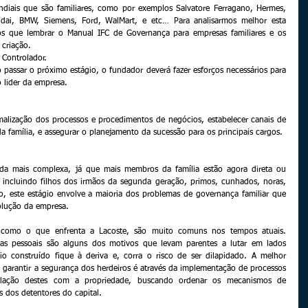
ais que são familiares, como por exemplos Salvatore Ferragano, Hermes, 
ndai, BMW, Siemens, Ford, WalMart, e etc… Para analisarmos melhor esta 
os que lembrar o Manual IFC de Governança para empresas familiares e os 
criação. 
 Controlador. 
 passar o próximo estágio, o fundador deverá fazer esforços necessários para 
 lider da empresa.
malização dos processos e procedimentos de negócios, estabelecer canais de 
 família, e assegurar o planejamento da sucessão para os principais cargos.
 
da mais complexa, já que mais membros da família estão agora direta ou 
 incluindo filhos dos irmãos da segunda geração, primos, cunhados, noras, 
o, este estágio envolve a maioria dos problemas de governança familiar que 
olução da empresa.
, como o que enfrenta a Lacoste, são muito comuns nos tempos atuais. 
gas pessoais são alguns dos motivos que levam parentes a lutar em lados 
 construído fique à deriva e, corra o risco de ser dilapidado. A melhor 
e garantir a segurança dos herdeiros é através da implementação de processos 
elação destes com a propriedade, buscando ordenar os mecanismos de 
 dos detentores do capital.