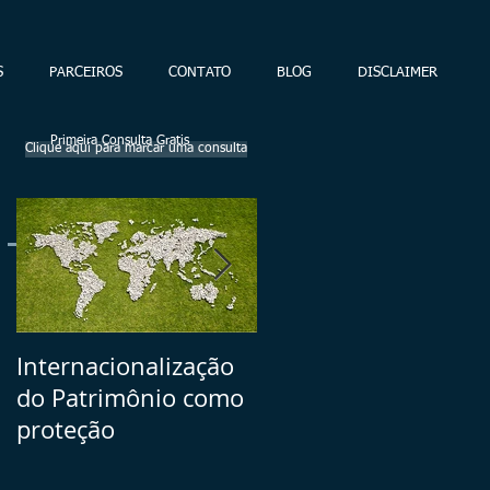
S
PARCEIROS
CONTATO
BLOG
DISCLAIMER
Primeira Consulta Gratis
Clique aqui para marcar uma consulta
Posts Em Destaque
Internacionalização
Seu Plano B =>
do Patrimônio como
volatilidade dos
proteção
ativos brasileiros vs.
investimentos no