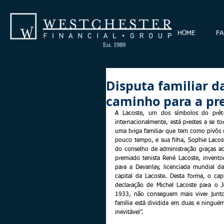
HOME
FA
Est. 1989
Disputa familiar d
caminho para a pr
A Lacoste, um dos símbolos do prêt
internacionalmente, está prestes a se 
uma briga familiar que tem como pivôs o
pouco tempo, e sua filha, Sophie Laco
do conselho de administração graças ao
premiado tenista René Lacoste, invento
para a Devanlay, licenciada mundial d
capital da Lacoste. Desta forma, o ca
declaração de Michel Lacoste para o 
1933, não conseguem mais viver junto
família está dividida em duas e ningué
inevitável”.