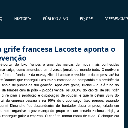
Q
HISTÓRIA
PÚBLICO ALVO
EQUIPE
DIFERENCIAI
a grife francesa Lacoste aponta o
evenção
-à-porter de luxo francês e uma das marcas de moda mais conhecidas 
tornar suíça, como anunciado em diversos jornais do mundo todo. O motivo é 
 filho do fundador da marca, Michel Lacoste e presidente da empresa até há 
ste-Dournel que conseguiu assumir o comando da companhia e a presidência 
 apoio de primos de sua geração. Após este golpe, Michel – que é filho do 
r da famosa camisa pólo - propôs vender os 30,3% do capital de seu “clã” 
a grife para a produção e distribuição de roupas, e que já detém 35% do 
pital da empresa passara a ser 90% do grupo suíço. Isso porque, segundo 
Jounal Dimanche “os descendentes do fundador dessa empresa, criada em 
s nem organizar a governança do grupo em um cenário racional. Hoje, a 
m consegue guiar a empresa. O conflito tomou conta de tudo. O choque era 