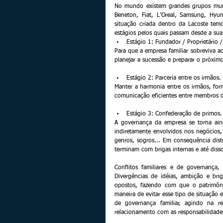
No mundo existem grandes grupos mundi
Beneton, Fiat, L’Oreal, Samsung, Hyu
situação criada dentro da Lacoste tem
estágios pelos quais passam desde a sua 
Estágio 1: Fundador / Proprietário /
Para que a empresa familiar sobreviva ao
planejar a sucessão e preparar o próximo
Estágio 2: Parceria entre os irmãos. 
Manter a harmonia entre os irmãos, for
comunicação eficientes entre membros da
Estágio 3: Confederação de primos.
A governança da empresa se torna ain
indiretamente envolvidos nos negócios,
genros, sogros... Em consequência dist
terminam com brigas internas e até diss
Conflitos familiares e de governança
Divergências de idéias, ambição e bri
opostos, fazendo com que o patrimônio
maneira de evitar esse tipo de situação 
de governança familiar, agindo na r
relacionamento com as responsabilidades