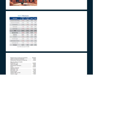
2024 E A GESTÃO DO
IMPREVISÍVEL
Aplicações de renda fixa ou
variável no Lucro
Presumido
Impactos da MP1171 / 23
Observações sobre a
Medida Provisória 1171/23