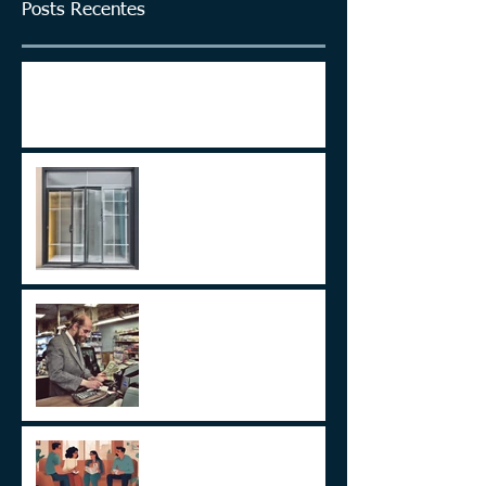
Posts Recentes
ITCMD em Ativos no Exterior
LEI 14.754/23 –
TRATAMENTO FISCAL
TRANSPARENTE X OPACO
ITCMD e Reforma Tributária
Um Alerta Sobre
Planejamento Sucessório