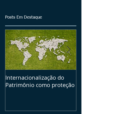
Posts Em Destaque
Internacionalização do
Seu Plano B =>
Patrimônio como proteção
dos ativos bras
investimentos