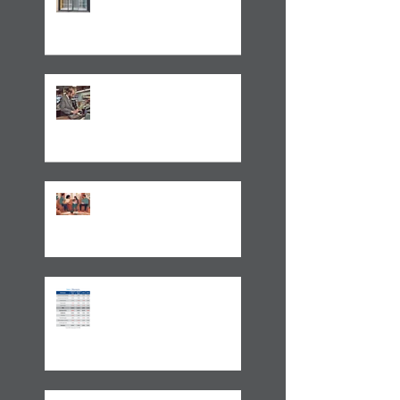
TRATAMENTO FISCAL
TRANSPARENTE X OPACO
ITCMD e Reforma
Tributária
Um Alerta Sobre
Planejamento Sucessório
2024 E A GESTÃO DO
IMPREVISÍVEL