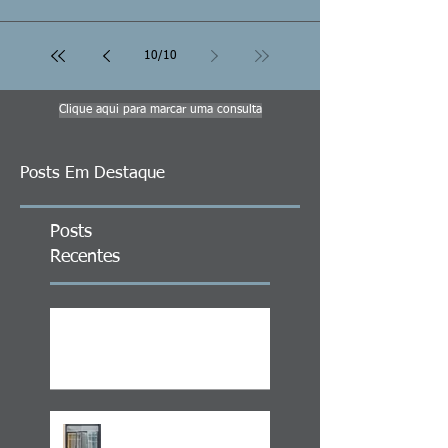
10
/
10
Clique aqui para marcar uma consulta
Posts Em Destaque
Posts
Recentes
ITCMD em Ativos no Exterior
LEI 14.754/23 –