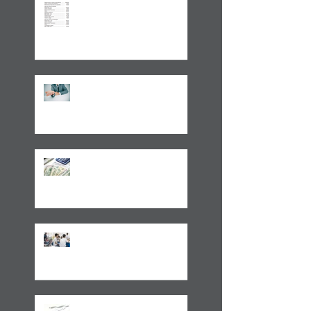
Aplicações de renda fixa ou
variável no Lucro
Presumido
Impactos da MP1171 / 23
Observações sobre a
Medida Provisória 1171/23
Volto aos Estados Unidos
Motivado Pela Visita ao Sul
do Brasil
Cobrança de ITCMD sobre