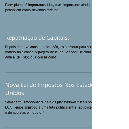
Fazer planos é importante. Mas, mais importante ainda, é
pensar em como devemos fazê-los.
Repatriação de Capitais.
Depois de nove anos de discussão, está pronto para ser
votado no Senado o projeto de lei do Senador Delcídio
Amaral (PT MS) que cria as cond
Nova Lei de Impostos Nos Estados
Unidos
Semana foi emocionante para os planejadores fiscais nos
EUA. Temos assistido a uma luta política entre republicanos
e democratas em que o Pr