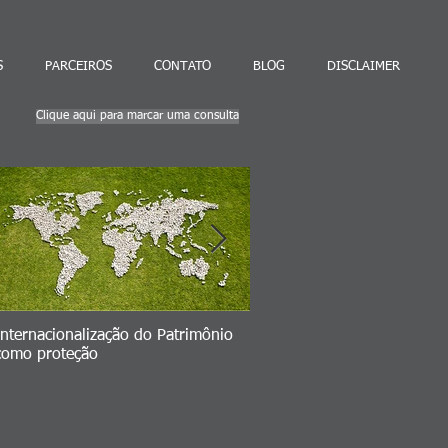
S
PARCEIROS
CONTATO
BLOG
DISCLAIMER
Clique aqui para marcar uma consulta
Internacionalização do Patrimônio
Seu Plano B => volatilidad
como proteção
ativos brasileiros vs. invest
no exterior