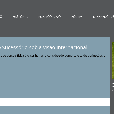
Q
HISTÓRIA
PÚBLICO ALVO
EQUIPE
DIFERENCIAI
 Sucessório sob a visão internacional
ro que pessoa física é o ser humano considerado como sujeito de obrigações e