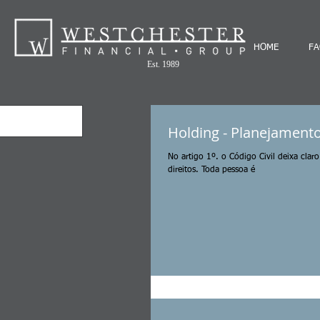
HOME
FA
Est. 1989
Holding - Planejamento
No artigo 1º. o Código Civil deixa cla
direitos. Toda pessoa é