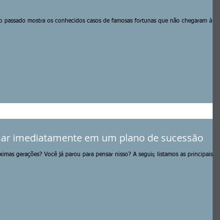
 o passado mostra os conhecidos casos de famosas fortunas que não chegaram à
sar imediatamente em um plano de sucessão
imas gerações? Você já parou para pensar nisso? A seguir, listamos as principais