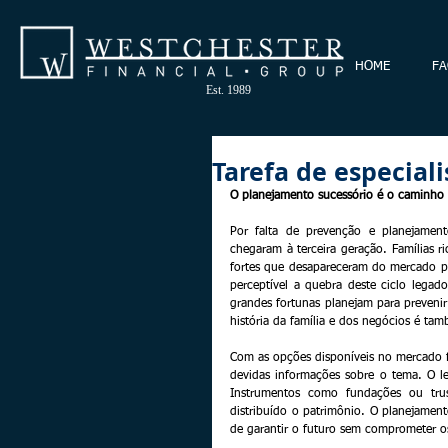
HOME
FA
Est. 1989
Tarefa de especiali
O planejamento sucessório é o caminho m
Por falta de prevenção e planejamen
chegaram à terceira geração. Famílias r
fortes que desapareceram do mercado por
perceptível a quebra deste ciclo legad
grandes fortunas planejam para prevenir
história da família e dos negócios é tam
Com as opções disponíveis no mercado f
devidas informações sobre o tema. O le
Instrumentos como fundações ou trus
distribuído o patrimônio. O planejame
de garantir o futuro sem comprometer o