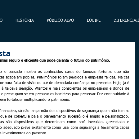
Q
HISTÓRIA
PÚBLICO ALVO
EQUIPE
DIFERENCIAI
sta
ais seguro e eficiente que pode garantir o futuro do patrimônio.
to o passado mostra os conhecidos casos de famosas fortunas que não 
icas acabaram pobres. Patrimônios foram perdidos e empresas falidas. Marcas 
 pura falta de visão ou até de demasiada confiança no presente. Hoje, já é 
o à terceira geração. Atentos e mais conscientes os empresários e donos de 
 e preocupam-se em preparar os herdeiros para preservar. Dar continuidade à 
bém fortalecer multiplicando o patrimônio.
inanceiro, só não lança mão dos dispositivos de segurança quem não tem as 
que de cobertura para o planejamento sucessório é amplo e personalizado. 
ts são dispositivos que determinam como será investido, gerenciado e 
nto adequado prevê exatamente como usar com segurança a ferramenta capaz 
s investimentos do presente.