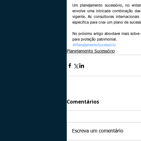
Um planejamento sucessório, no entanto
envolve uma intricada combinação das 
vigente. As consultorias internacionai
especifica para criar um plano de suces
No próximo artigo abordarei mais sobre
para proteção patrimonial.
#PlanejamentoSucessório
Planejamento Sucessório
Comentários
Escreva um comentário