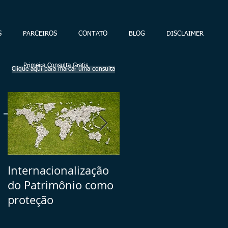
S
PARCEIROS
CONTATO
BLOG
DISCLAIMER
Primeira Consulta Gratis
Clique aqui para marcar uma consulta
Posts Em Destaque
Internacionalização
Seu Plano B =>
do Patrimônio como
volatilidade dos
proteção
ativos brasileiros vs.
investimentos no