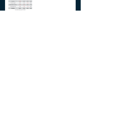
Aplicações de renda fixa ou
variável no Lucro
Presumido
Impactos da MP1171 / 23
Observações sobre a
Medida Provisória 1171/23
Volto aos Estados Unidos
Motivado Pela Visita ao Sul
do Brasil