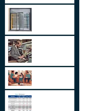
LEI 14.754/23 –
TRATAMENTO FISCAL
TRANSPARENTE X OPACO
ITCMD e Reforma Tributária
Um Alerta Sobre
Planejamento Sucessório
2024 E A GESTÃO DO
IMPREVISÍVEL