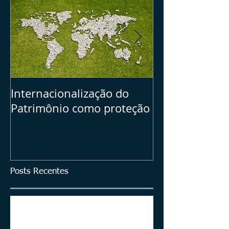
Internacionalização do
Seu Plano B =>
Patrimônio como proteção
dos ativos bras
investimentos
Posts Recentes
ITCMD em Ativos no Exterior