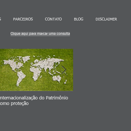
S
PARCEIROS
CONTATO
BLOG
DISCLAIMER
Clique aqui para marcar uma consulta
Internacionalização do Patrimônio
Seu Plano B => volatilidad
como proteção
ativos brasileiros vs. invest
no exterior