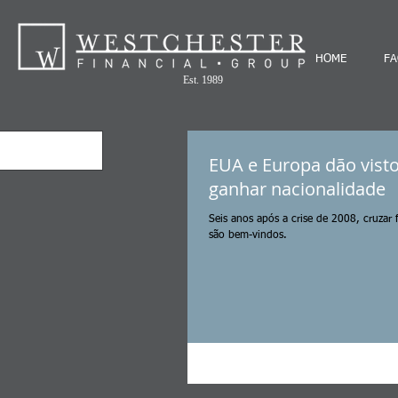
HOME
FA
Est. 1989
EUA e Europa dão visto
ganhar nacionalidade
Seis anos após a crise de 2008, cruzar 
são bem-vindos.