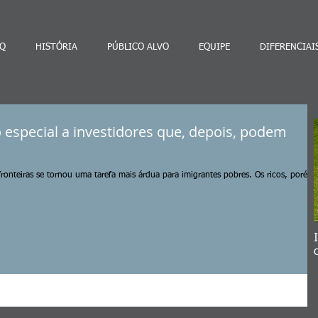
Q
HISTÓRIA
PÚBLICO ALVO
EQUIPE
DIFERENCIAI
 especial a investidores que, depois, podem
fronteiras se tornou uma tarefa mais árdua para imigrantes pobres. Os ricos, porém,