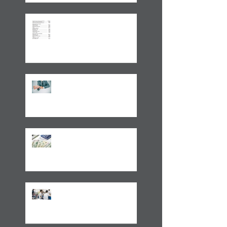
Aplicações de renda fixa ou
variável no Lucro
Presumido
Impactos da MP1171 / 23
Observações sobre a
Medida Provisória 1171/23
Volto aos Estados Unidos
Motivado Pela Visita ao Sul
do Brasil