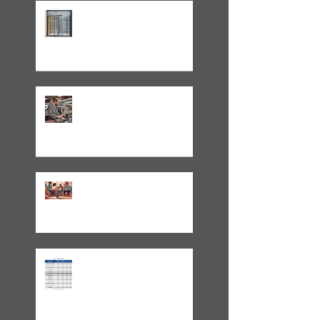
LEI 14.754/23 –
TRATAMENTO FISCAL
TRANSPARENTE X OPACO
ITCMD e Reforma
Tributária
Um Alerta Sobre
Planejamento Sucessório
2024 E A GESTÃO DO
IMPREVISÍVEL