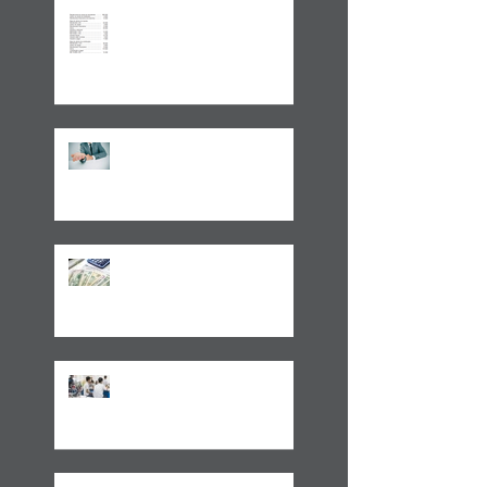
Aplicações de renda fixa ou
variável no Lucro
Presumido
Impactos da MP1171 / 23
Observações sobre a
Medida Provisória 1171/23
Volto aos Estados Unidos
Motivado Pela Visita ao Sul
do Brasil