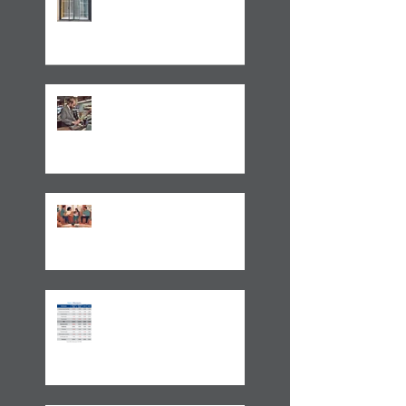
TRATAMENTO FISCAL
TRANSPARENTE X OPACO
ITCMD e Reforma
Tributária
Um Alerta Sobre
Planejamento Sucessório
2024 E A GESTÃO DO
IMPREVISÍVEL