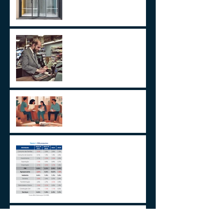
ITCMD e Reforma Tributária
Um Alerta Sobre
Planejamento Sucessório
2024 E A GESTÃO DO
IMPREVISÍVEL
Aplicações de renda fixa ou