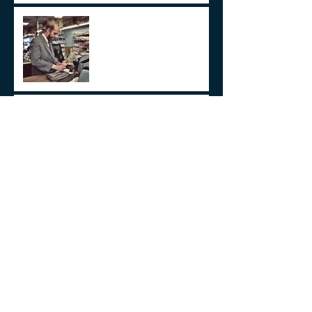
ITCMD e Reforma Tributária
Um Alerta Sobre
Planejamento Sucessório
2024 E A GESTÃO DO
IMPREVISÍVEL
Aplicações de renda fixa ou
variável no Lucro
Presumido