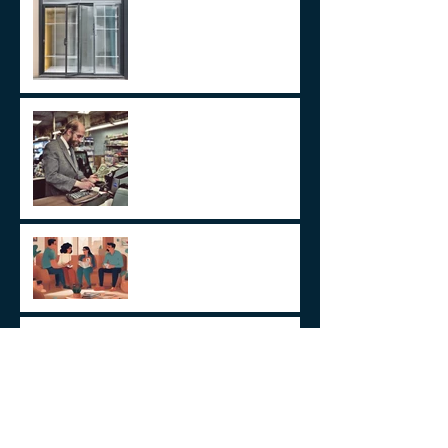
TRATAMENTO FISCAL
TRANSPARENTE X OPACO
ITCMD e Reforma Tributária
Um Alerta Sobre
Planejamento Sucessório
2024 E A GESTÃO DO
IMPREVISÍVEL