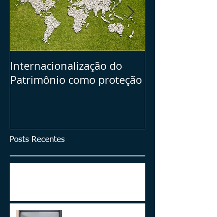
Internacionalização do
Seu Plano B =>
Patrimônio como proteção
dos ativos bras
investimentos
Posts Recentes
ITCMD em Ativos no Exterior
LEI 14.754/23 –