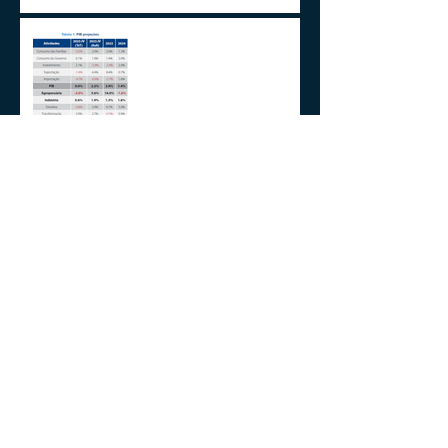
2024 E A GESTÃO DO
IMPREVISÍVEL
Aplicações de renda fixa ou
variável no Lucro
Presumido
Impactos da MP1171 / 23
Observações sobre a
Medida Provisória 1171/23