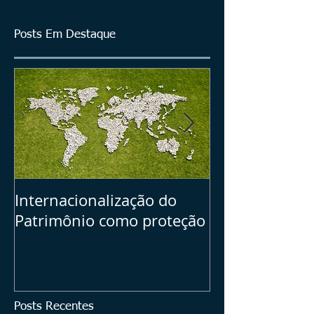
Posts Em Destaque
Internacionalização do
Seu Plano B =>
Patrimônio como proteção
dos ativos bras
investimentos
Posts Recentes