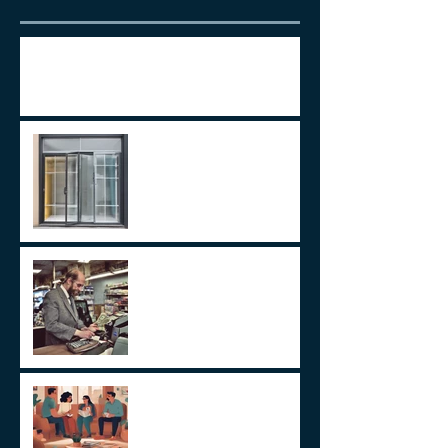
ITCMD em Ativos no Exterior
LEI 14.754/23 –
TRATAMENTO FISCAL
TRANSPARENTE X OPACO
ITCMD e Reforma Tributária
Um Alerta Sobre
Planejamento Sucessório