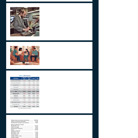
ITCMD e Reforma Tributária
Um Alerta Sobre
Planejamento Sucessório
2024 E A GESTÃO DO
IMPREVISÍVEL
Aplicações de renda fixa ou
variável no Lucro
Presumido