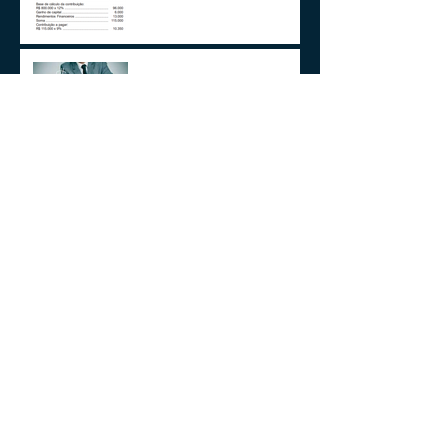
Impactos da MP1171 / 23
Observações sobre a
Medida Provisória 1171/23
Volto aos Estados Unidos
Motivado Pela Visita ao Sul
do Brasil
Cobrança de ITCMD sobre
doações e heranças de bens
no exterior - A Novela
Continua
Arquivo