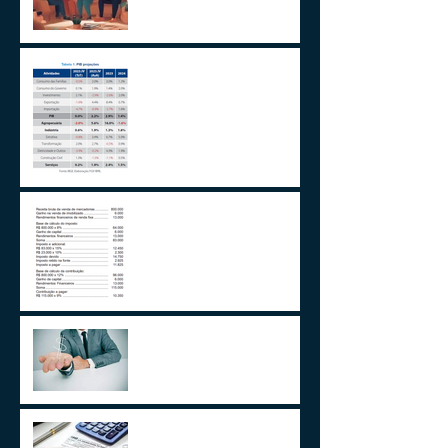
2024 E A GESTÃO DO
IMPREVISÍVEL
Aplicações de renda fixa ou
variável no Lucro
Presumido
Impactos da MP1171 / 23
Observações sobre a