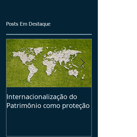
Posts Em Destaque
Internacionalização do
Seu Plano B =>
Patrimônio como proteção
dos ativos bras
investimentos