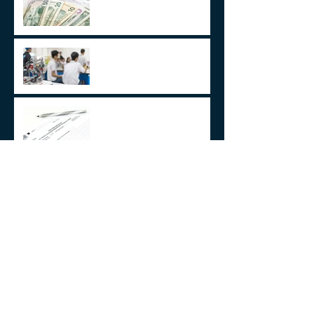
Medida Provisória 1171/23
Volto aos Estados Unidos
Motivado Pela Visita ao Sul
do Brasil
Cobrança de ITCMD sobre
doações e heranças de bens
no exterior - A Novela
Continua
Arquivo
julho de 2025
(1)
1 post
agosto de 2024
(1)
1 post
julho de 2024
(1)
1 post
junho de 2024
(1)
1 post
janeiro de 2024
(1)
1 post
agosto de 2023
(1)
1 post
maio de 2023
(2)
2 posts
abril de 2023
(1)
1 post