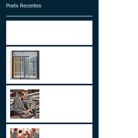
Posts Recentes
ITCMD em Ativos no Exterior
LEI 14.754/23 –
TRATAMENTO FISCAL
TRANSPARENTE X OPACO
ITCMD e Reforma Tributária
Um Alerta Sobre
Planejamento Sucessório