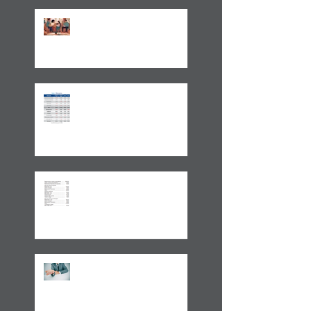
Um Alerta Sobre
Planejamento Sucessório
2024 E A GESTÃO DO
IMPREVISÍVEL
Aplicações de renda fixa ou
variável no Lucro
Presumido
Impactos da MP1171 / 23