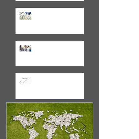
Observações sobre a
Medida Provisória 1171/23
Volto aos Estados Unidos
Motivado Pela Visita ao Sul
do Brasil
Cobrança de ITCMD sobre
doações e heranças de
bens no exterior - A Novela
Continua