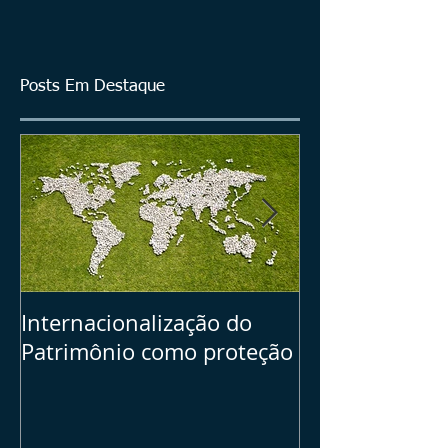
Posts Em Destaque
Internacionalização do
Seu Plano B =>
Patrimônio como proteção
dos ativos bras
investimentos