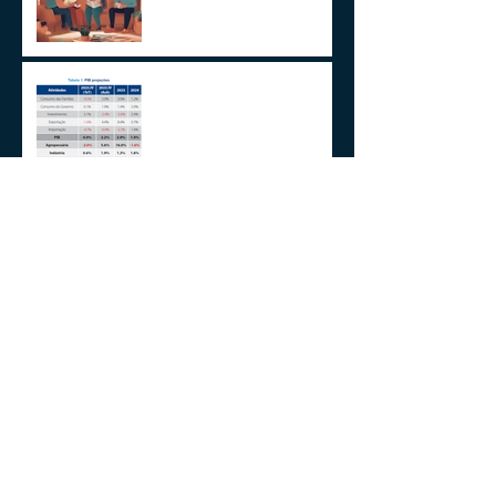
Planejamento Sucessório
2024 E A GESTÃO DO
IMPREVISÍVEL
Aplicações de renda fixa ou
variável no Lucro
Presumido
Impactos da MP1171 / 23
Observações sobre a