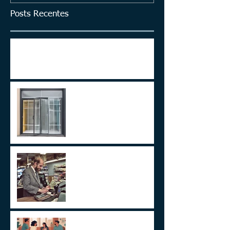
Posts Recentes
ITCMD em Ativos no Exterior
LEI 14.754/23 –
TRATAMENTO FISCAL
TRANSPARENTE X OPACO
ITCMD e Reforma Tributária
Um Alerta Sobre