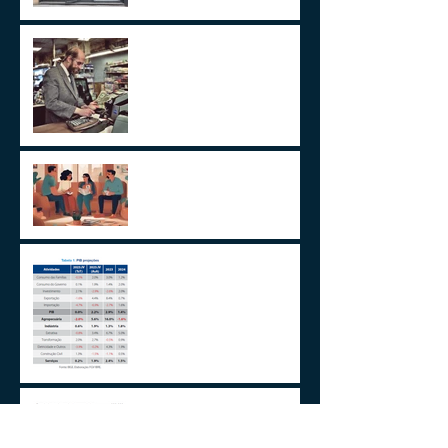
ITCMD e Reforma Tributária
Um Alerta Sobre
Planejamento Sucessório
2024 E A GESTÃO DO
IMPREVISÍVEL
Aplicações de renda fixa ou
variável no Lucro
Presumido