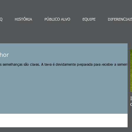
Q
HISTÓRIA
PÚBLICO ALVO
EQUIPE
DIFERENCIAI
hor
emelhanças são claras. A terra é devidamente preparada para receber a semente.