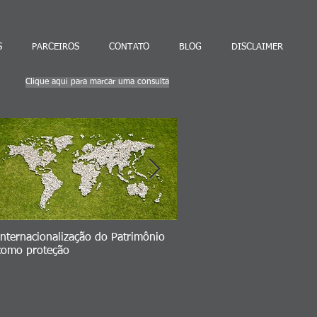
S
PARCEIROS
CONTATO
BLOG
DISCLAIMER
Clique aqui para marcar uma consulta
Internacionalização do Patrimônio
Seu Plano B => volatilidad
como proteção
ativos brasileiros vs. invest
no exterior