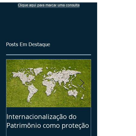
Clique aqui para marcar uma consulta
Posts Em Destaque
Internacionalização do
Seu Plano B =>
Patrimônio como proteção
dos ativos bras
investimentos