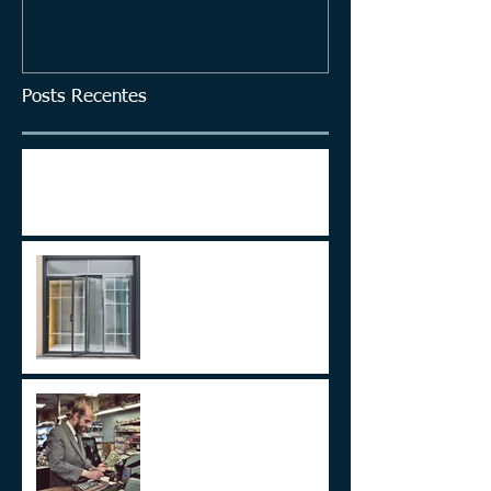
Posts Recentes
ITCMD em Ativos no Exterior
LEI 14.754/23 –
TRATAMENTO FISCAL
TRANSPARENTE X OPACO
ITCMD e Reforma Tributária