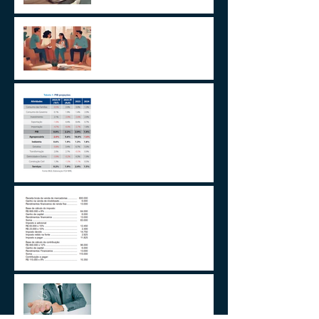
Um Alerta Sobre
Planejamento Sucessório
2024 E A GESTÃO DO
IMPREVISÍVEL
Aplicações de renda fixa ou
variável no Lucro
Presumido
Impactos da MP1171 / 23