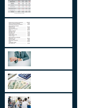
Aplicações de renda fixa ou
variável no Lucro
Presumido
Impactos da MP1171 / 23
Observações sobre a
Medida Provisória 1171/23
Volto aos Estados Unidos
Motivado Pela Visita ao Sul
do Brasil