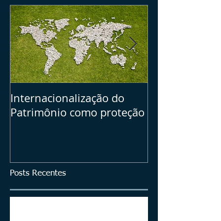
Internacionalização do
Seu Plano B =>
Patrimônio como proteção
dos ativos bras
investimentos
Posts Recentes
ITCMD em Ativos no Exterior