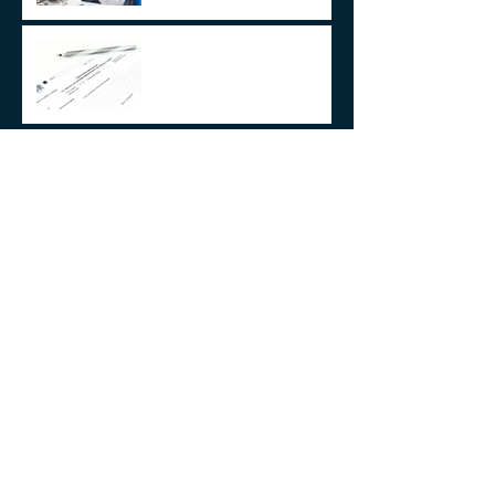
Cobrança de ITCMD sobre
doações e heranças de bens
no exterior - A Novela
Continua
Arquivo
julho de 2025
(1)
1 post
agosto de 2024
(1)
1 post
julho de 2024
(1)
1 post
junho de 2024
(1)
1 post
janeiro de 2024
(1)
1 post
agosto de 2023
(1)
1 post
maio de 2023
(2)
2 posts
abril de 2023
(1)
1 post
junho de 2022
(1)
1 post
março de 2022
(1)
1 post
fevereiro de 2022
(2)
2 posts
janeiro de 2022
(4)
4 posts
dezembro de 2021
(1)
1 post
novembro de 2021
(1)
1 post
março de 2021
(1)
1 post