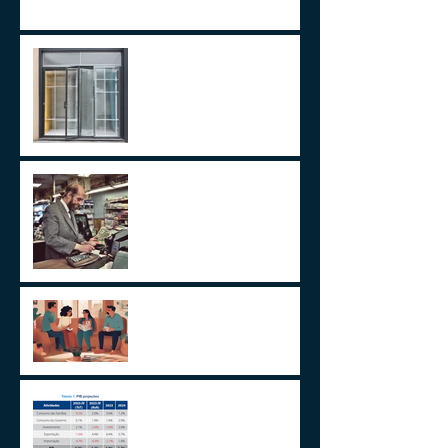
LEI 14.754/23 –
TRATAMENTO FISCAL
TRANSPARENTE X OPACO
ITCMD e Reforma Tributária
Um Alerta Sobre
Planejamento Sucessório
2024 E A GESTÃO DO
IMPREVISÍVEL