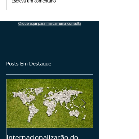
Escreva um comentário
Clique aqui para marcar uma consulta
Posts Em Destaque
Internacionalização do
Seu Plano B =>