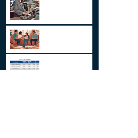
Um Alerta Sobre
Planejamento Sucessório
2024 E A GESTÃO DO
IMPREVISÍVEL
Aplicações de renda fixa ou
variável no Lucro
Presumido