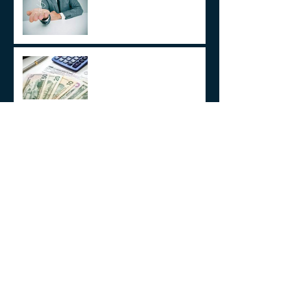
Observações sobre a
Medida Provisória 1171/23
Volto aos Estados Unidos
Motivado Pela Visita ao Sul
do Brasil
Cobrança de ITCMD sobre
doações e heranças de bens
no exterior - A Novela
Continua
Arquivo
julho de 2025
(1)
1 post
agosto de 2024
(1)
1 post