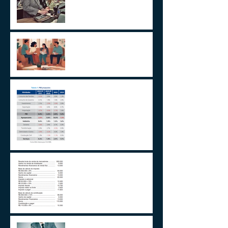
Um Alerta Sobre
Planejamento Sucessório
2024 E A GESTÃO DO
IMPREVISÍVEL
Aplicações de renda fixa ou
variável no Lucro
Presumido
Impactos da MP1171 / 23