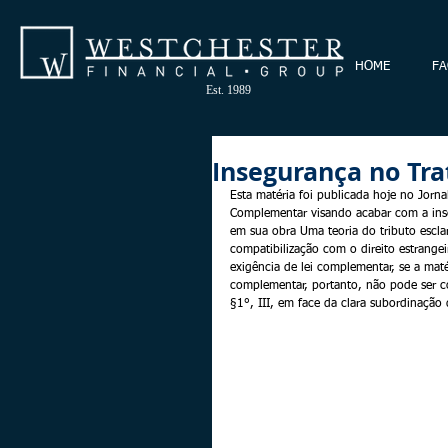
HOME
FA
Est. 1989
Insegurança no Tr
Esta matéria foi publicada hoje no Jorn
Complementar visando acabar com a inseg
em sua obra Uma teoria do tributo esclar
compatibilização com o direito estrang
exigência de lei complementar, se a matér
complementar, portanto, não pode ser co
§1°, III, em face da clara subordinação 