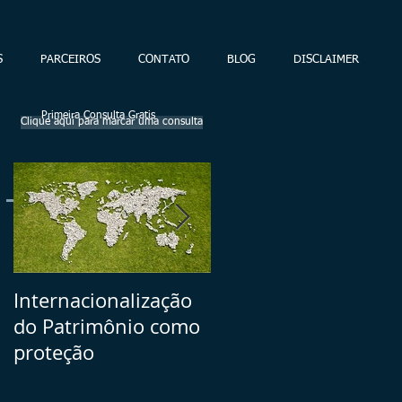
S
PARCEIROS
CONTATO
BLOG
DISCLAIMER
Primeira Consulta Gratis
Clique aqui para marcar uma consulta
Posts Em Destaque
Internacionalização
Seu Plano B =>
do Patrimônio como
volatilidade dos
proteção
ativos brasileiros vs.
investimentos no