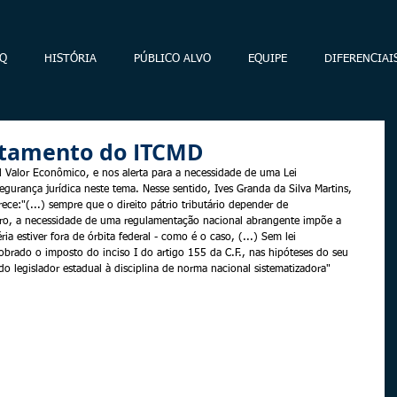
Q
HISTÓRIA
PÚBLICO ALVO
EQUIPE
DIFERENCIAI
atamento do ITCMD
al Valor Econômico, e nos alerta para a necessidade de uma Lei 
urança jurídica neste tema. Nesse sentido, Ives Granda da Silva Martins, 
ece:"(...) sempre que o direito pátrio tributário depender de 
eiro, a necessidade de uma regulamentação nacional abrangente impõe a 
ia estiver fora de órbita federal - como é o caso, (...) Sem lei 
brado o imposto do inciso I do artigo 155 da C.F., nas hipóteses do seu 
do legislador estadual à disciplina de norma nacional sistematizadora"